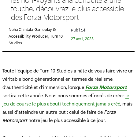
é
touche, découvrez le plus accessible
g
des Forza Motorsport
o
r
Neha Chintala, Gameplay &
Publié
i
Accessibility Producer, Turn 10
27 avril, 2023
e
Studios
:
Toute l'équipe de Turn 10 Studios a hâte de vous faire vivre un
véritable bond générationnel en termes de réalisme,
d'authenticité et d'immersion, lorsque
Forza Motorsport
sortira cette année. Nous nous sommes efforcés de créer
le
jeu de course le plus abouti techniquement jamais créé
, mais
aussi d'atteindre un autre but : celui de faire de
Forza
Motorsport
notre jeu le plus accessible à ce jour.