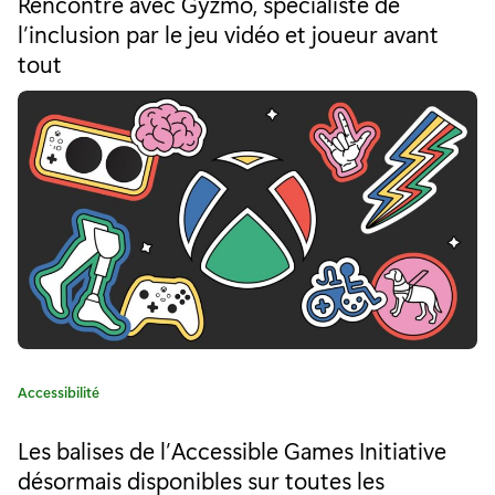
Rencontre avec Gyzmo, spécialiste de
é
s
l’inclusion par le jeu vidéo et joueur avant
g
tout
o
t
r
a
i
e
n
:
c
e
s
à
l
a
C
Accessibilité
a
c
t
Les balises de l’Accessible Games Initiative
é
o
désormais disponibles sur toutes les
g