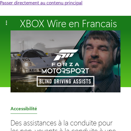
Passer directement au contenu principal
XBOX Wire en Francais
C
Accessibilité
a
Des assistances à la conduite pour
t
les non-voyants à la conduite à une