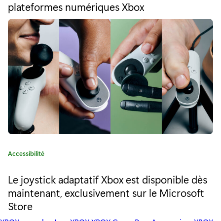
plateformes numériques Xbox
n
o
r
d
i
e
u
:
i
t
e
p
o
u
C
Accessibilité
a
r
t
Le joystick adaptatif Xbox est disponible dès
l
é
maintenant, exclusivement sur le Microsoft
g
e
Store
o
r