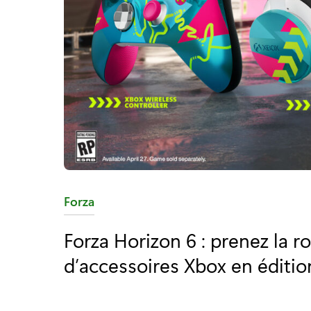
C
Forza
a
Forza Horizon 6 : prenez la r
t
d’accessoires Xbox en éditio
é
g
o