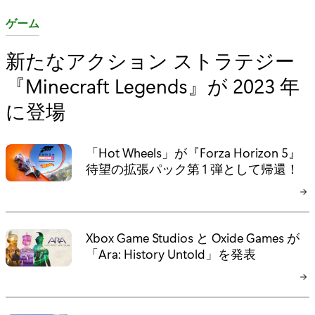
カ
ゲーム
テ
新たなアクション ストラテジー
ゴ
『Minecraft Legends』が 2023 年
リ
:
に登場
「Hot Wheels」が『Forza Horizon 5』
待望の拡張パック第 1 弾として帰還！
Xbox Game Studios と Oxide Games が
「Ara: History Untold」を発表