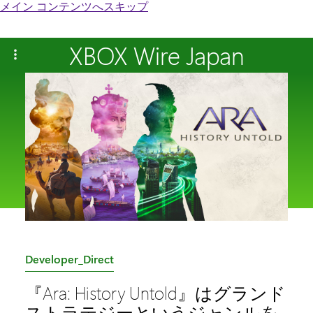
メイン コンテンツへスキップ
XBOX Wire Japan
カ
Developer_Direct
テ
『Ara: History Untold』はグランド
ゴ
ストラテジーというジャンルを