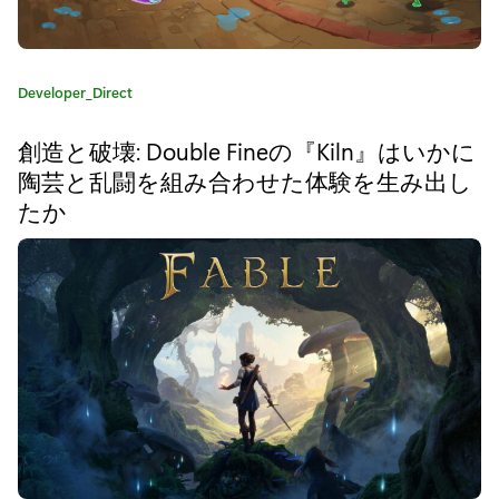
U
n
t
カ
Developer_Direct
テ
o
ゴ
創造と破壊: Double Fineの『Kiln』はいかに
リ
l
陶芸と乱闘を組み合わせた体験を生み出し
:
d
たか
』
は
グ
ラ
ン
ド
ス