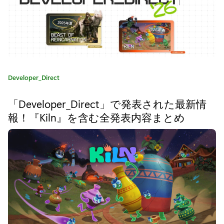
『
A
r
a
カ
Developer_Direct
:
テ
ゴ
H
「Developer_Direct」で発表された最新情
リ
報！『Kiln』を含む全発表内容まとめ
i
:
s
t
o
r
y