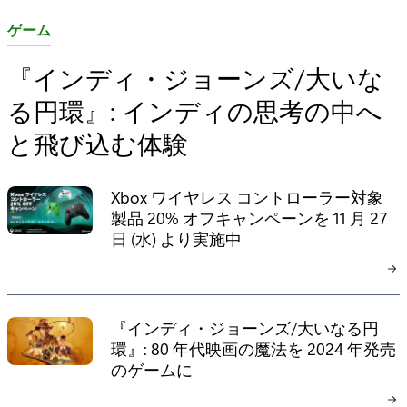
カ
ゲーム
テ
『インディ・ジョーンズ/大いな
ゴ
る円環』: インディの思考の中へ
リ
:
と飛び込む体験
Xbox ワイヤレス コントローラー対象
製品 20% オフキャンペーンを 11 月 27
日 (水) より実施中
『インディ・ジョーンズ/大いなる円
環』: 80 年代映画の魔法を 2024 年発売
のゲームに