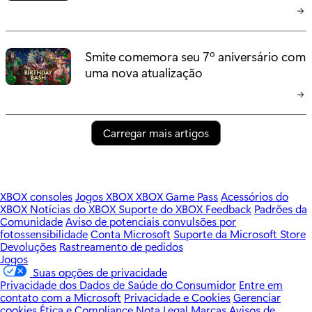
Smite comemora seu 7º aniversário com
uma nova atualização
Carregar mais artigos
XBOX consoles
Jogos XBOX
XBOX Game Pass
Acessórios do
XBOX
Notícias do XBOX
Suporte do XBOX
Feedback
Padrões da
Comunidade
Aviso de potenciais convulsões por
fotossensibilidade
Conta Microsoft
Suporte da Microsoft Store
Devoluções
Rastreamento de pedidos
Jogos
Suas opções de privacidade
Privacidade dos Dados de Saúde do Consumidor
Entre em
contato com a Microsoft
Privacidade e Cookies
Gerenciar
cookies
Ética e Compliance
Nota Legal
Marcas
Avisos de