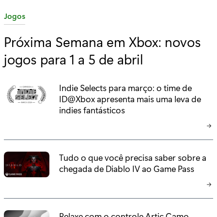
C
Jogos
a
Próxima Semana em Xbox: novos
t
jogos para 1 a 5 de abril
e
g
o
Indie Selects para março: o time de
r
ID@Xbox apresenta mais uma leva de
i
indies fantásticos
a
:
Tudo o que você precisa saber sobre a
chegada de Diablo IV ao Game Pass
Relaxe com o controle Artic Camo