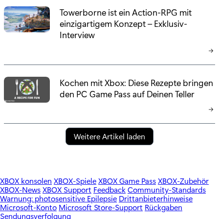
Towerborne ist ein Action-RPG mit
einzigartigem Konzept – Exklusiv-
Interview
Kochen mit Xbox: Diese Rezepte bringen
den PC Game Pass auf Deinen Teller
Weitere Artikel laden
XBOX konsolen
XBOX-Spiele
XBOX Game Pass
XBOX-Zubehör
XBOX-News
XBOX Support
Feedback
Community-Standards
Warnung: photosensitive Epilepsie
Drittanbieterhinweise
Microsoft-Konto
Microsoft Store-Support
Rückgaben
Sendungsverfolgung