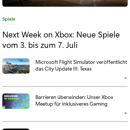
K
Spiele
a
Next Week on Xbox: Neue Spiele
t
vom 3. bis zum 7. Juli
e
g
o
Microsoft Flight Simulator veröffentlicht
r
das City Update III: Texas
i
e
:
Barrieren überwinden: Unser Xbox
Meetup für inklusiveres Gaming