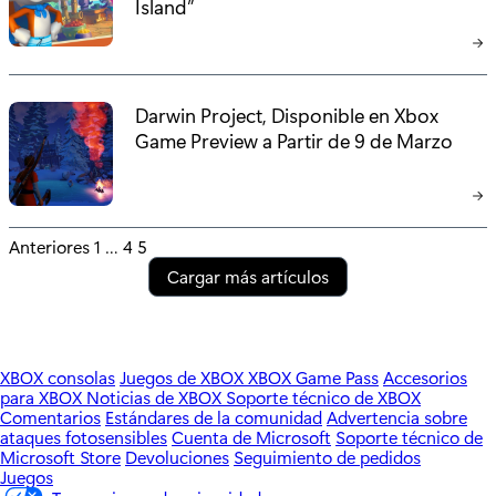
Island”
Darwin Project, Disponible en Xbox
Game Preview a Partir de 9 de Marzo
P
Anteriores
1
…
4
5
Cargar más artículos
o
s
t
XBOX consolas
Juegos de XBOX
XBOX Game Pass
Accesorios
para XBOX
Noticias de XBOX
Soporte técnico de XBOX
s
Comentarios
Estándares de la comunidad
Advertencia sobre
ataques fotosensibles
Cuenta de Microsoft
Soporte técnico de
p
Microsoft Store
Devoluciones
Seguimiento de pedidos
Juegos
a