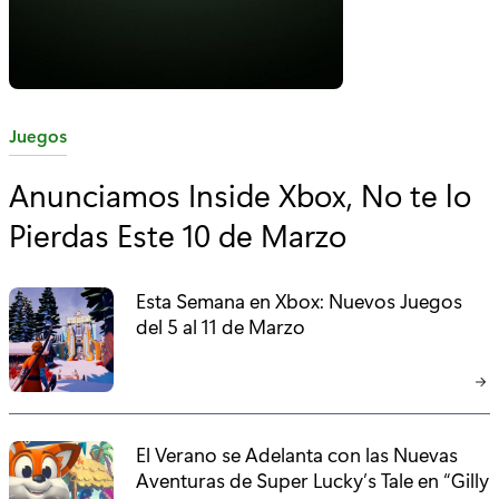
C
Juegos
a
Anunciamos Inside Xbox, No te lo
t
Pierdas Este 10 de Marzo
e
g
o
Esta Semana en Xbox: Nuevos Juegos
r
del 5 al 11 de Marzo
í
a
:
El Verano se Adelanta con las Nuevas
Aventuras de Super Lucky’s Tale en “Gilly