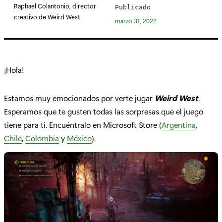
e
Raphael Colantonio, director
Publicado
g
creativo de Weird West
marzo 31, 2022
o
r
í
a
¡Hola!
:
Estamos muy emocionados por verte jugar
Weird West
.
Esperamos que te gusten todas las sorpresas que el juego
tiene para ti. Encuéntralo en Microsoft Store (
Argentina
,
Chile
,
Colombia
y
México
).