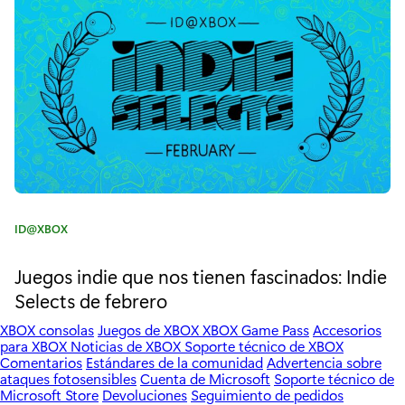
r
x
í
a
G
:
a
m
e
P
a
C
ID@XBOX
s
a
t
Juegos indie que nos tienen fascinados: Indie
s
e
Selects de febrero
!
g
o
XBOX consolas
Juegos de XBOX
XBOX Game Pass
Accesorios
"
r
para XBOX
Noticias de XBOX
Soporte técnico de XBOX
Comentarios
Estándares de la comunidad
Advertencia sobre
í
ataques fotosensibles
Cuenta de Microsoft
Soporte técnico de
a
Microsoft Store
Devoluciones
Seguimiento de pedidos
: