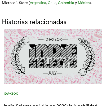
Microsoft Store (
Argentina
,
Chile
,
Colombia
y
México
).
Historias relacionadas
p
o
r
"
¡
W
e
i
r
C
ID@XBOX
d
a
t
Indie Selects de julio de 2026: la jugabilidad