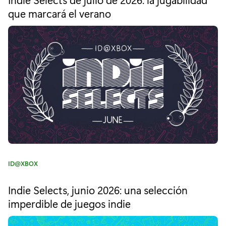
W
e
que marcará el verano
e
g
o
s
r
í
t
a
l
:
l
e
g
ó
a
C
ID@XBOX
a
X
t
Indie Selects, junio 2026: una selección
e
b
imperdible de juegos indie
g
o
o