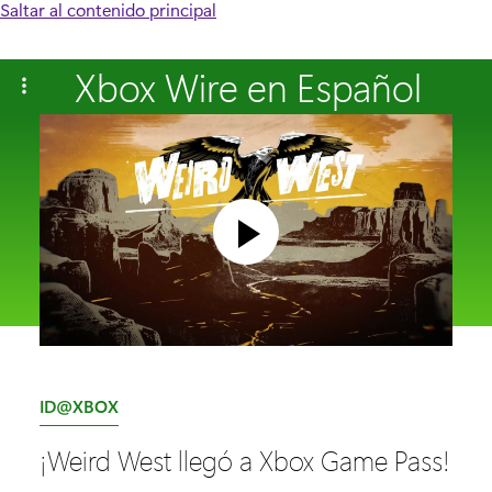
Saltar al contenido principal
Xbox Wire en Español
C
ID@XBOX
a
¡Weird West llegó a Xbox Game Pass!
t