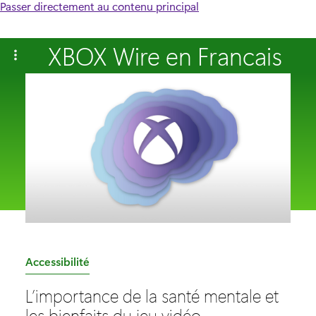
Passer directement au contenu principal
XBOX Wire en Francais
C
Accessibilité
a
L’importance de la santé mentale et
t
les bienfaits du jeu vidéo