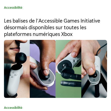
s
C
Accessibilité
a
a
t
Les balises de l’Accessible Games Initiative
é
n
désormais disponibles sur toutes les
g
plateformes numériques Xbox
t
o
r
é
i
e
m
:
e
n
t
a
l
e
C
Accessibilité