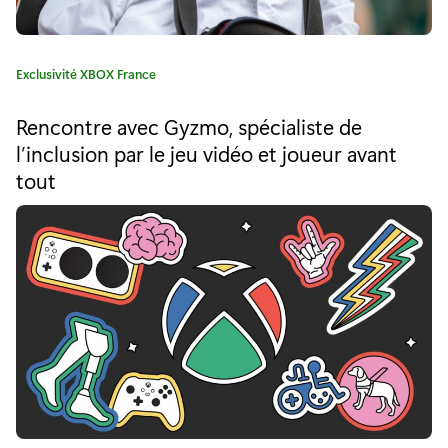
m
p
C
Exclusivité XBOX France
o
a
r
t
Rencontre avec Gyzmo, spécialiste de
é
t
l’inclusion par le jeu vidéo et joueur avant
g
tout
o
a
r
n
i
e
c
:
e
d
e
l
a