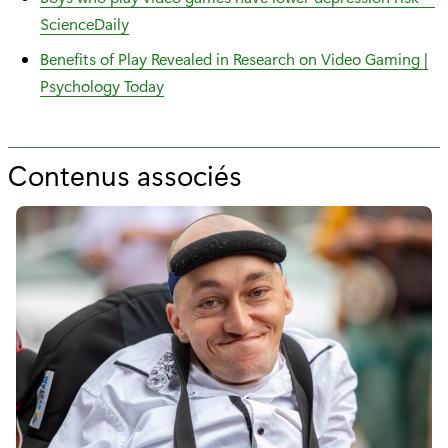
ScienceDaily
Benefits of Play Revealed in Research on Video Gaming |
Psychology Today
Contenus associés
p
o
u
r
"
L
’
i