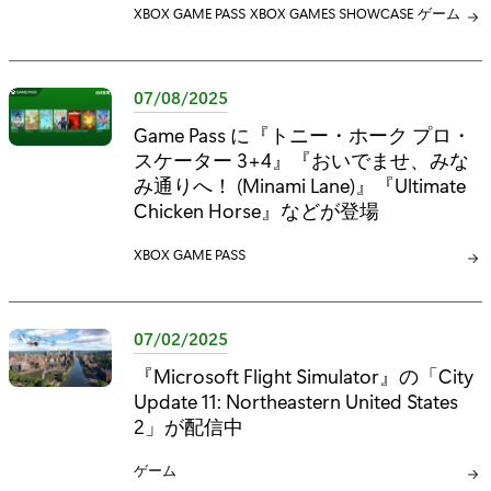
カ
XBOX GAME PASS
カ
XBOX GAMES SHOWCASE
カ
ゲーム
テ
テ
テ
ゴ
ゴ
ゴ
リ
リ
リ
07/08/2025
:
:
:
Game Pass に『トニー・ホーク プロ・
スケーター 3+4』『おいでませ、みな
み通りへ！ (Minami Lane)』『Ultimate
Chicken Horse』などが登場
カ
XBOX GAME PASS
テ
ゴ
リ
07/02/2025
:
『Microsoft Flight Simulator』の「City
Update 11: Northeastern United States
2」が配信中
カ
ゲーム