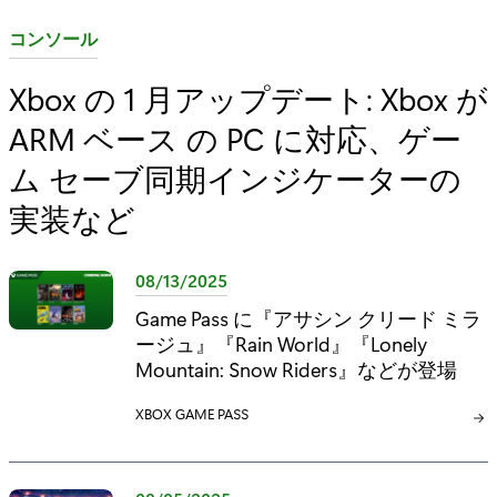
カ
コンソール
テ
Xbox の 1 月アップデート: Xbox が
ゴ
ARM ベース の PC に対応、ゲー
リ
:
ム セーブ同期インジケーターの
実装など
08/13/2025
Game Pass に『アサシン クリード ミラ
ージュ』『Rain World』『Lonely
Mountain: Snow Riders』などが登場
カ
XBOX GAME PASS
テ
ゴ
リ