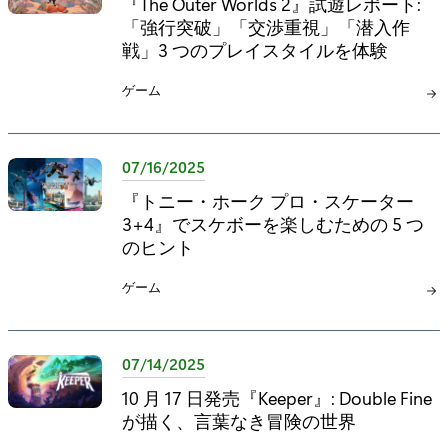
『The Outer Worlds 2』試遊レポート:
「強行突破」「交渉重視」「潜入作
戦」3 つのプレイスタイルを体験
カ
ゲーム
テ
ゴ
リ
07/16/2025
:
『トニー・ホーク プロ・スケーター
3+4』でスケボーを楽しむための 5 つ
のヒント
カ
ゲーム
テ
ゴ
リ
07/14/2025
:
10 月 17 日発売『Keeper』: Double Fine
が描く、言葉なき冒険の世界