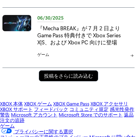
テ
ゴ
リ
06/30/2025
:
『Mecha BREAK』が 7 月 2 日より
Game Pass 特典付きで Xbox Series
X|S、および Xbox PC 向けに登場
カ
ゲーム
テ
ゴ
リ
投稿をさらに読み込む
:
XBOX 本体
XBOX ゲーム
XBOX Game Pass
XBOX アクセサリ
XBOX サポート
フィードバック
コミュニティ規定
感光性発作
警告
Microsoft アカウント
Microsoft Store でのサポート
返品
注文の追跡
ゲーム
プライバシーに関する選択
コンシューマーの正常性のプライバシー
Microsoft に問い合わ