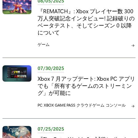
08/05/2025
:
『REMATCH』: Xbox プレイヤー数 300
万人突破記念インタビュー! 記録破りの
ベータテスト、そしてシーズン 0 以降
について
カ
ゲーム
テ
ゴ
リ
07/30/2025
:
Xbox 7 月アップデート: Xbox PC アプリ
でも「所有するゲームのストリーミン
グ」が可能に
カ
PC
カ
XBOX GAME PASS
カ
クラウドゲーム
カ
コンソール
テ
テ
テ
テ
ゴ
ゴ
ゴ
ゴ
リ
リ
リ
リ
07/25/2025
:
:
:
: