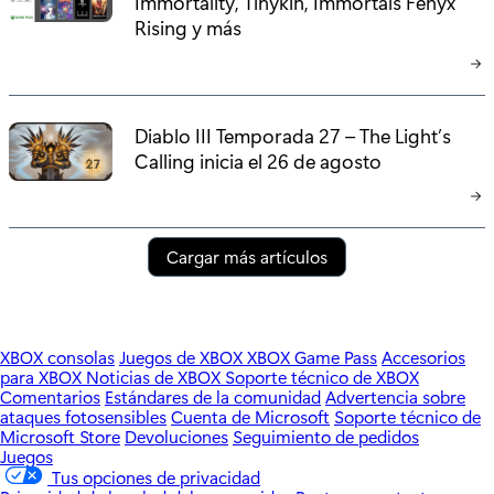
Immortality, Tinykin, Immortals Fenyx
Rising y más
Diablo III Temporada 27 – The Light’s
Calling inicia el 26 de agosto
Cargar más artículos
XBOX consolas
Juegos de XBOX
XBOX Game Pass
Accesorios
para XBOX
Noticias de XBOX
Soporte técnico de XBOX
Comentarios
Estándares de la comunidad
Advertencia sobre
ataques fotosensibles
Cuenta de Microsoft
Soporte técnico de
Microsoft Store
Devoluciones
Seguimiento de pedidos
Juegos
Tus opciones de privacidad