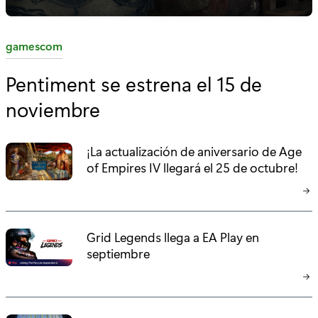
C
gamescom
a
Pentiment se estrena el 15 de
t
noviembre
e
g
o
¡La actualización de aniversario de Age
r
of Empires IV llegará el 25 de octubre!
í
a
:
Grid Legends llega a EA Play en
septiembre