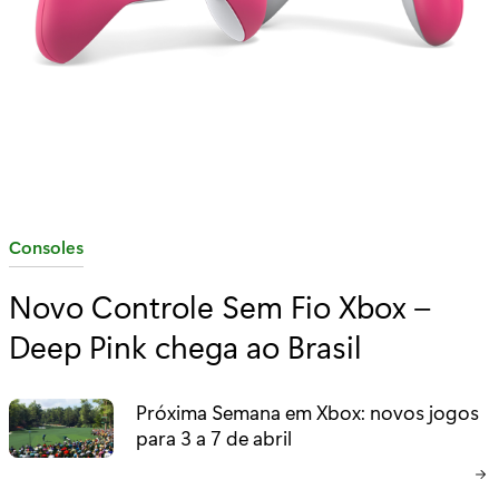
C
Consoles
a
Novo Controle Sem Fio Xbox –
t
Deep Pink chega ao Brasil
e
g
o
Próxima Semana em Xbox: novos jogos
r
para 3 a 7 de abril
i
a