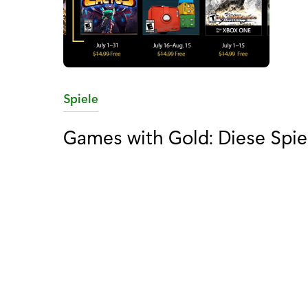
K
Spiele
a
Games with Gold: Diese Spiele
t
e
g
o
r
i
e
: