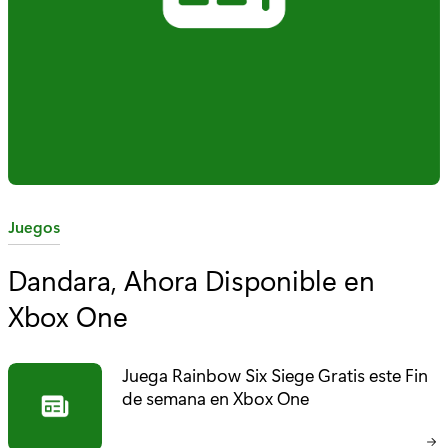
C
Juegos
a
Dandara, Ahora Disponible en
t
Xbox One
e
g
o
Juega Rainbow Six Siege Gratis este Fin
r
de semana en Xbox One
í
a