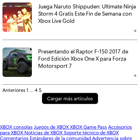
Juega Naruto Shippuden: Ultimate Ninja
Storm 4 Gratis Este Fin de Semana con
Xbox Live Gold
Presentando el Raptor F-150 2017 de
Ford Edición Xbox One X para Forza
Motorsport 7
P
Anteriores
1
…
4
5
Cargar más artículos
o
s
t
XBOX consolas
Juegos de XBOX
XBOX Game Pass
Accesorios
para XBOX
Noticias de XBOX
Soporte técnico de XBOX
s
Comentarios
Estándares de la comunidad
Advertencia sobre