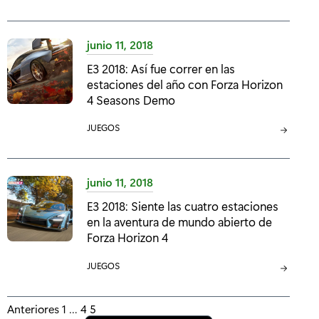
A
T
E
junio 11, 2018
G
E3 2018: Así fue correr en las
O
estaciones del año con Forza Horizon
R
4 Seasons Demo
Í
A
C
JUEGOS
:
A
T
E
junio 11, 2018
G
E3 2018: Siente las cuatro estaciones
O
en la aventura de mundo abierto de
R
Forza Horizon 4
Í
A
C
JUEGOS
:
A
T
P
Anteriores
1
…
4
5
E