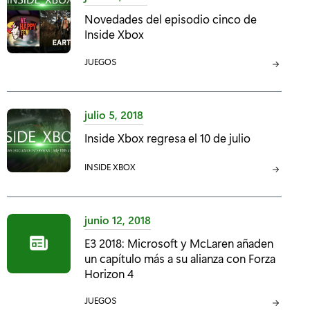
G
Novedades del episodio cinco de
O
Inside Xbox
R
Í
C
JUEGOS
A
A
:
T
E
julio 5, 2018
G
Inside Xbox regresa el 10 de julio
O
R
C
INSIDE XBOX
Í
A
A
T
:
E
junio 12, 2018
G
E3 2018: Microsoft y McLaren añaden
O
un capítulo más a su alianza con Forza
R
Horizon 4
Í
A
C
JUEGOS
: