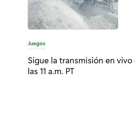
C
Juegos
a
Sigue la transmisión en vivo 
t
las 11 a.m. PT
e
g
o
r
í
a
: