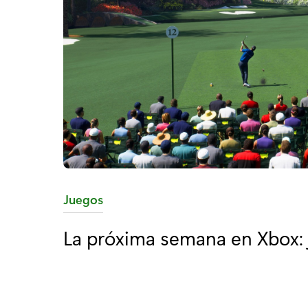
C
Juegos
a
La próxima semana en Xbox: j
t
e
g
o