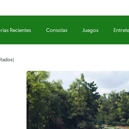
rias Recientes
Consolas
Juegos
Entret
ltados)