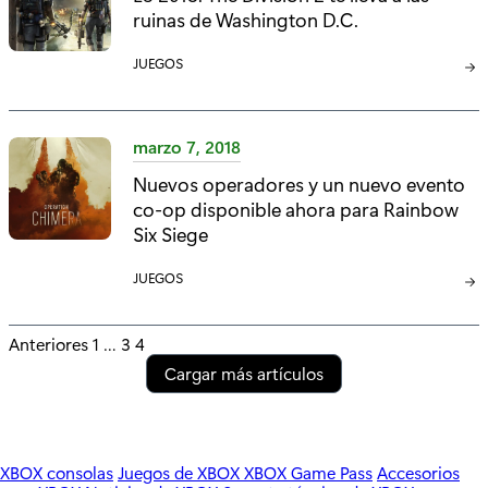
ruinas de Washington D.C.
R
Í
C
JUEGOS
A
A
:
T
E
marzo 7, 2018
G
Nuevos operadores y un nuevo evento
O
co-op disponible ahora para Rainbow
R
Í
Six Siege
A
C
JUEGOS
:
A
T
P
Anteriores
1
…
3
4
E
Cargar más artículos
G
o
O
s
R
Í
t
A
XBOX consolas
Juegos de XBOX
XBOX Game Pass
Accesorios