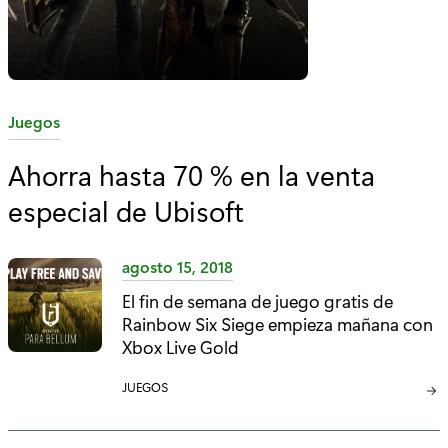
C
Juegos
a
Ahorra hasta 70 % en la venta
t
especial de Ubisoft
e
g
o
agosto 15, 2018
r
El fin de semana de juego gratis de
í
Rainbow Six Siege empieza mañana con
a
Xbox Live Gold
:
C
JUEGOS
A
T