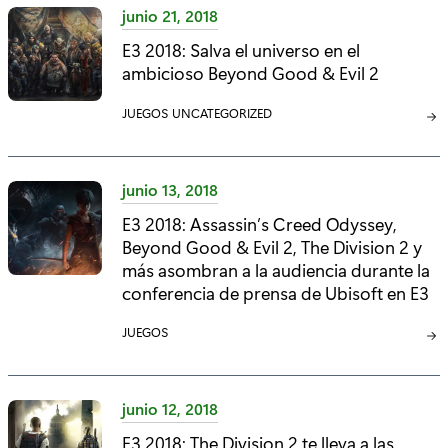
E
junio 21, 2018
G
E3 2018: Salva el universo en el
O
ambicioso Beyond Good & Evil 2
R
Í
C
JUEGOS
C
UNCATEGORIZED
A
A
A
:
T
T
E
E
junio 13, 2018
G
G
E3 2018: Assassin’s Creed Odyssey,
O
O
Beyond Good & Evil 2, The Division 2 y
R
R
Í
más asombran a la audiencia durante la
Í
A
A
conferencia de prensa de Ubisoft en E3
:
:
C
JUEGOS
A
T
E
junio 12, 2018
G
E3 2018: The Division 2 te lleva a las
O