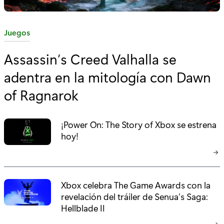
C
Juegos
a
Assassin’s Creed Valhalla se
t
adentra en la mitología con Dawn
e
g
of Ragnarok
o
r
¡Power On: The Story of Xbox se estrena
í
hoy!
a
:
Xbox celebra The Game Awards con la
revelación del tráiler de Senua’s Saga:
Hellblade II