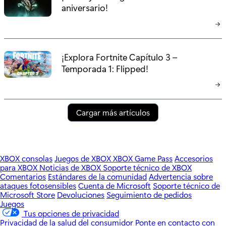
aniversario!
¡Explora Fortnite Capítulo 3 –
Temporada 1: Flipped!
Cargar más artículos
XBOX consolas
Juegos de XBOX
XBOX Game Pass
Accesorios
para XBOX
Noticias de XBOX
Soporte técnico de XBOX
Comentarios
Estándares de la comunidad
Advertencia sobre
ataques fotosensibles
Cuenta de Microsoft
Soporte técnico de
Microsoft Store
Devoluciones
Seguimiento de pedidos
Juegos
Tus opciones de privacidad
Privacidad de la salud del consumidor
Ponte en contacto con