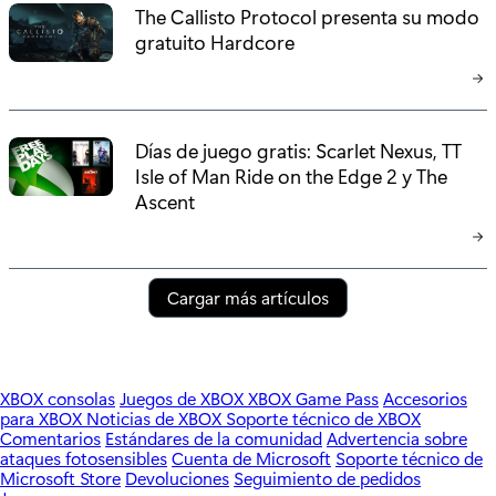
The Callisto Protocol presenta su modo
gratuito Hardcore
Días de juego gratis: Scarlet Nexus, TT
Isle of Man Ride on the Edge 2 y The
Ascent
Cargar más artículos
XBOX consolas
Juegos de XBOX
XBOX Game Pass
Accesorios
para XBOX
Noticias de XBOX
Soporte técnico de XBOX
Comentarios
Estándares de la comunidad
Advertencia sobre
ataques fotosensibles
Cuenta de Microsoft
Soporte técnico de
Microsoft Store
Devoluciones
Seguimiento de pedidos