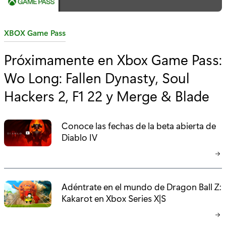
C
XBOX Game Pass
a
Próximamente en Xbox Game Pass:
t
Wo Long: Fallen Dynasty, Soul
e
g
Hackers 2, F1 22 y Merge & Blade
o
r
Conoce las fechas de la beta abierta de
í
Diablo IV
a
:
Adéntrate en el mundo de Dragon Ball Z:
Kakarot en Xbox Series X|S