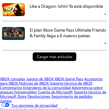
Like a Dragon: Ishin! Ya está disponible
El plan Xbox Game Pass Ultimate Friends
& Family llega a 6 nuevos países
Cargar más artículos
XBOX consolas
Juegos de XBOX
XBOX Game Pass
Accesorios
para XBOX
Noticias de XBOX
Soporte técnico de XBOX
Comentarios
Estándares de la comunidad
Advertencia sobre
ataques fotosensibles
Cuenta de Microsoft
Soporte técnico de
Microsoft Store
Devoluciones
Seguimiento de pedidos
Juegos
Tus opciones de privacidad