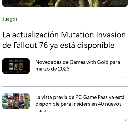
C
Juegos
a
La actualización Mutation Invasion
t
de Fallout 76 ya está disponible
e
g
o
Novedades de Games with Gold para
r
marzo de 2023
í
a
:
La vista previa de PC Game Pass ya está
disponible para Insiders en 40 nuevos
países