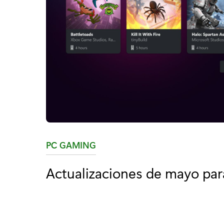
C
PC GAMING
a
Actualizaciones de mayo par
t
e
g
o