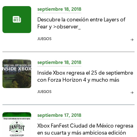
E
septiembre 18, 2018
G
Descubre la conexión entre Layers of
O
Fear y >observer_
R
Í
C
JUEGOS
A
A
:
T
E
septiembre 18, 2018
G
Inside Xbox regresa el 25 de septiembre
O
con Forza Horizon 4 y mucho más
R
Í
C
JUEGOS
A
A
:
T
E
septiembre 17, 2018
G
Xbox FanFest Ciudad de México regresa
O
en su cuarta y más ambiciosa edición
R