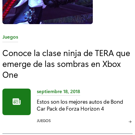
C
Juegos
a
Conoce la clase ninja de TERA que
t
emerge de las sombras en Xbox
e
g
One
o
r
septiembre 18, 2018
í
Estos son los mejores autos de Bond
a
Car Pack de Forza Horizon 4
:
C
JUEGOS
A
T