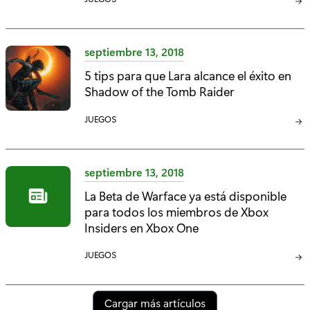
A
:
T
E
septiembre 13, 2018
G
5 tips para que Lara alcance el éxito en
O
Shadow of the Tomb Raider
R
Í
C
JUEGOS
A
A
:
T
E
septiembre 13, 2018
G
La Beta de Warface ya está disponible
O
para todos los miembros de Xbox
R
Í
Insiders en Xbox One
A
C
JUEGOS
:
A
T
E
Cargar más artículos