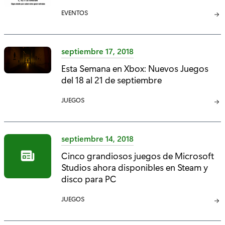
Í
C
EVENTOS
A
A
:
T
E
septiembre 17, 2018
G
Esta Semana en Xbox: Nuevos Juegos
O
del 18 al 21 de septiembre
R
Í
C
JUEGOS
A
A
:
T
E
septiembre 14, 2018
G
Cinco grandiosos juegos de Microsoft
O
Studios ahora disponibles en Steam y
R
Í
disco para PC
A
C
JUEGOS
:
A
T