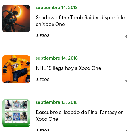
E
septiembre 14, 2018
G
Shadow of the Tomb Raider disponible
O
en Xbox One
R
Í
C
JUEGOS
A
A
:
T
E
septiembre 14, 2018
G
NHL 19 llega hoy a Xbox One
O
R
C
JUEGOS
Í
A
A
T
:
E
septiembre 13, 2018
G
Descubre el legado de Final Fantasy en
O
Xbox One
R
Í
C
JUEGOS
A