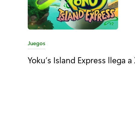
C
Juegos
a
Yoku’s Island Express llega 
t
e
g
o
r
í
a
: