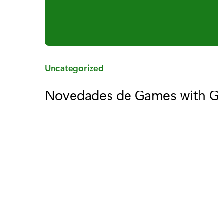
C
Uncategorized
a
Novedades de Games with Go
t
e
g
o
r
í
a
: