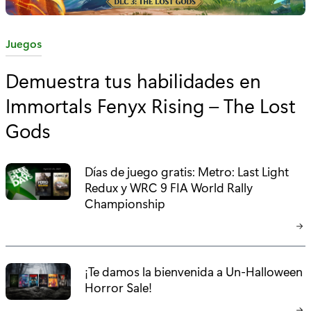
C
Juegos
a
Demuestra tus habilidades en
t
Immortals Fenyx Rising – The Lost
e
g
Gods
o
r
Días de juego gratis: Metro: Last Light
í
Redux y WRC 9 FIA World Rally
a
Championship
:
¡Te damos la bienvenida a Un-Halloween
Horror Sale!