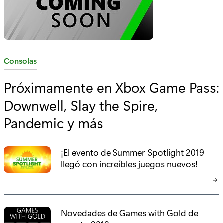
C
Consolas
a
Próximamente en Xbox Game Pass:
t
Downwell, Slay the Spire,
e
g
Pandemic y más
o
r
¡El evento de Summer Spotlight 2019
í
llegó con increíbles juegos nuevos!
a
:
Novedades de Games with Gold de