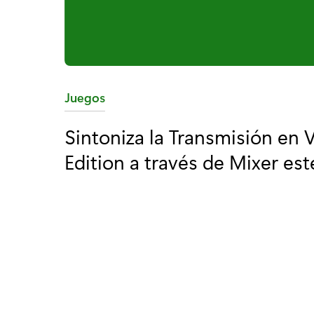
C
Juegos
a
Sintoniza la Transmisión en V
t
Edition a través de Mixer est
e
g
o
r
í
a
: