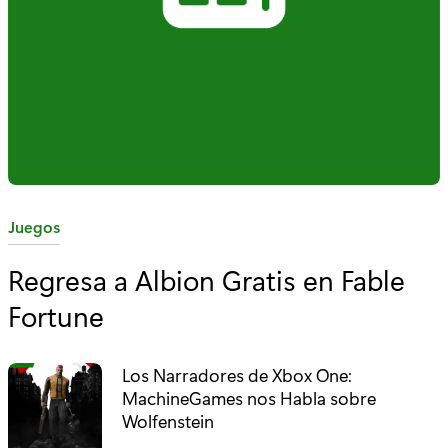
C
Juegos
a
Regresa a Albion Gratis en Fable
t
Fortune
e
g
o
Los Narradores de Xbox One:
r
MachineGames nos Habla sobre
í
Wolfenstein
a