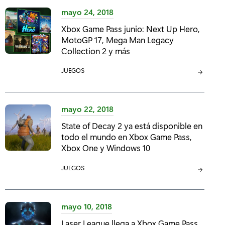
E
mayo 24, 2018
G
Xbox Game Pass junio: Next Up Hero,
O
MotoGP 17, Mega Man Legacy
R
Collection 2 y más
Í
A
C
JUEGOS
:
A
T
E
mayo 22, 2018
G
State of Decay 2 ya está disponible en
O
todo el mundo en Xbox Game Pass,
R
Xbox One y Windows 10
Í
A
C
JUEGOS
:
A
T
E
mayo 10, 2018
G
Laser League llega a Xbox Game Pass
O