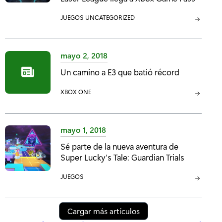
R
C
JUEGOS
C
UNCATEGORIZED
Í
A
A
A
T
T
:
E
E
mayo 2, 2018
G
G
Un camino a E3 que batió récord
O
O
R
R
C
XBOX ONE
Í
Í
A
A
A
T
:
:
E
mayo 1, 2018
G
Sé parte de la nueva aventura de
O
Super Lucky’s Tale: Guardian Trials
R
Í
C
JUEGOS
A
A
:
T
E
Cargar más artículos
G