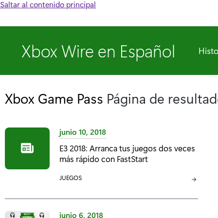
Saltar al contenido principal
Xbox Wire en Español
Histo
Xbox Game Pass
Página de resulta
junio 10, 2018
E3 2018: Arranca tus juegos dos veces
más rápido con FastStart
C
JUEGOS
A
T
E
junio 6, 2018