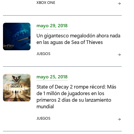
C
XBOX ONE
:
A
T
E
mayo 29, 2018
G
Un gigantesco megalodón ahora nada
O
en las aguas de Sea of Thieves
R
Í
C
JUEGOS
A
A
:
T
E
mayo 25, 2018
G
State of Decay 2 rompe récord: Más
O
de 1 millón de jugadores en los
R
primeros 2 días de su lanzamiento
Í
mundial
A
:
C
JUEGOS
A
T