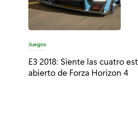
C
Juegos
a
E3 2018: Siente las cuatro e
t
abierto de Forza Horizon 4
e
g
o
r
í
a
: