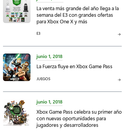
G
La venta más grande del año llega a la
O
semana del E3 con grandes ofertas
R
para Xbox One X y más
Í
A
C
E3
:
A
T
E
junio 1, 2018
G
La Fuerza fluye en Xbox Game Pass
O
R
C
JUEGOS
Í
A
A
T
:
E
junio 1, 2018
G
Xbox Game Pass celebra su primer año
O
con nuevas oportunidades para
R
jugadores y desarrolladores
Í
A